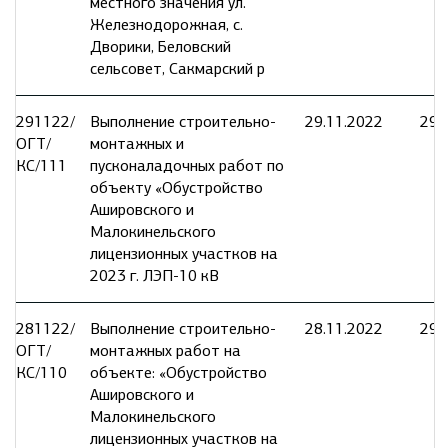
местного значения ул.
Железнодорожная, с.
Дворики, Беловский
сельсовет, Сакмарский р
291122/
Выполнение строительно-
29.11.2022
29.
ОГТ/
монтажных и
КС/111
пусконаладочных работ по
объекту «Обустройство
Ашировского и
Малокинельского
лицензионных участков на
2023 г. ЛЭП-10 кВ
281122/
Выполнение строительно-
28.11.2022
29.
ОГТ/
монтажных работ на
КС/110
объекте: «Обустройство
Ашировского и
Малокинельского
лицензионных участков на