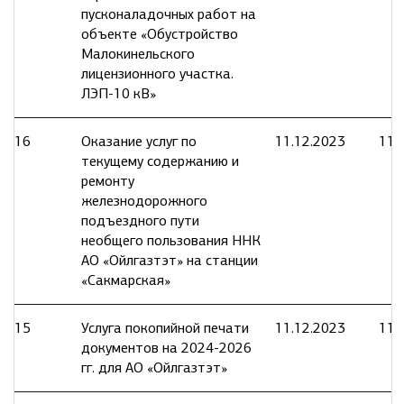
пусконаладочных работ на
объекте «Обустройство
Малокинельского
лицензионного участка.
ЛЭП-10 кВ»
16
Оказание услуг по
11.12.2023
11.
текущему содержанию и
ремонту
железнодорожного
подъездного пути
необщего пользования ННК
АО «Ойлгазтэт» на станции
«Сакмарская»
15
Услуга покопийной печати
11.12.2023
11.
документов на 2024-2026
гг. для АО «Ойлгазтэт»