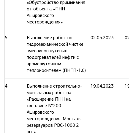
«Обустройство примыкания
от объекта «ПНН
Ашировского
месторождения»
5
Выполнение работ по
02.05.2023
02.
гидромеханической чистке
змеевиков путевых
подогревателей нефти с
промежуточным
теплоносителем (ПНПТ-1,6)
4
Выполнение строительно-
19.04.2023
19.
монтажных работ на
«Расширение ПНН на
скважине №200
Ашировского
месторождения. Монтаж
резервуаров РВС-1000 2
шт.»