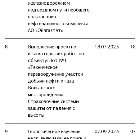
железнодорожном
подъездном пути необщего
пользования
нефтеналивного комплекса
АО «Ойлгазтэт»
8
Выполнение проектно-
18.07.2023
18.
изыскательских работ по
объекту: Лот №1
«Техническое
перевооружение участок
добычи нефти и газа
Колганского
месторождения.
Страховочные системы
защиты от падения с
высоты
9
Геологическое изучение
07.09.2023
07.
недр, включающее поиск и