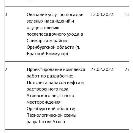
3
Оказание услуг по посадке
12.04.2023
12.
зеленых насаждений и
осуществлению
послепосадочного ухода в
Сакмарском районе
Оренбургской области (п.
Красный Коммунар)
2
Проектирование комплекса
27.02.2023
27.
работ по разработке: -
Подсчета запасов нефти и
растворенного газа
Утяевского нефтяного
месторождения
Оренбургской области; -
Технологической схемы
разработки Утяев