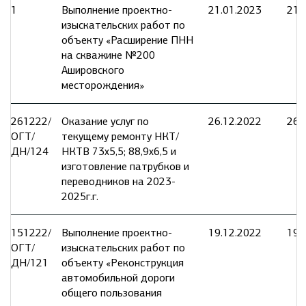
1
Выполнение проектно-
21.01.2023
21.
изыскательских работ по
объекту «Расширение ПНН
на скважине №200
Ашировского
месторождения»
261222/
Оказание услуг по
26.12.2022
26.
ОГТ/
текущему ремонту НКТ/
ДН/124
НКТВ 73х5,5; 88,9х6,5 и
изготовление патрубков и
переводников на 2023-
2025г.г.
151222/
Выполнение проектно-
19.12.2022
19.
ОГТ/
изыскательских работ по
ДН/121
объекту «Реконструкция
автомобильной дороги
общего пользования