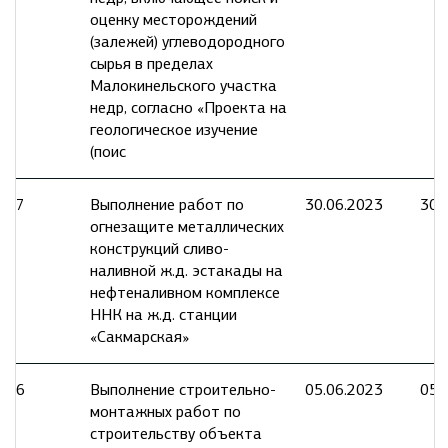
оценку месторождений
(залежей) углеводородного
сырья в пределах
Малокинельского участка
недр, согласно «Проекта на
геологическое изучение
(поис
7
Выполнение работ по
30.06.2023
30.
огнезащите металлических
конструкций сливо-
наливной ж.д. эстакады на
нефтеналивном комплексе
ННК на ж.д. станции
«Сакмарская»
6
Выполнение строительно-
05.06.2023
05.
монтажных работ по
строительству объекта