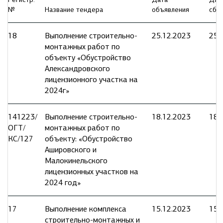
№
Название тендера
объявления
сбо
18
Выполнение строительно-
25.12.2023
25.
монтажных работ по
объекту «Обустройство
Александровского
лицензионного участка на
2024г»
141223/
Выполнение строительно-
18.12.2023
18.
ОГТ/
монтажных работ по
КС/127
объекту: «Обустройство
Ашировского и
Малокинельского
лицензионных участков на
2024 год»
17
Выполнение комплекса
15.12.2023
15.
строительно-монтажных и